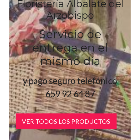
Floristería Albalate del
Arzobispo
Servicio de
entrega en el
mismo día
y pago seguro telefónico
659 92 64 87
VER TODOS LOS PRODUCTOS