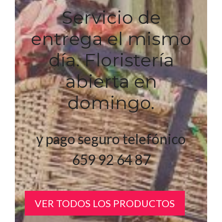
Servicio de
entrega el mismo
día. Floristería
abierta en
domingo.
y pago seguro telefónico
659 92 64 87
VER TODOS LOS PRODUCTOS