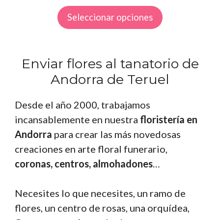
de
Seleccionar opciones
precios:
desde
€60,00
hasta
Enviar flores al tanatorio de
€85,00
Andorra de Teruel
Desde el año 2000, trabajamos
incansablemente en nuestra
floristería en
Andorra
para crear las más novedosas
creaciones en arte floral funerario,
coronas, centros, almohadones
…
Necesites lo que necesites, un ramo de
flores, un centro de rosas, una orquídea,