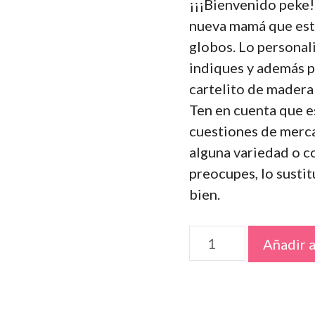
¡¡¡Bienvenido peke!!
nueva mamá que este
globos. Lo personal
indiques y además p
cartelito de madera
Ten en cuenta que es
cuestiones de merca
alguna variedad o co
preocupes, lo susti
bien.
Centro
Añadir a
de
nacimiento
con