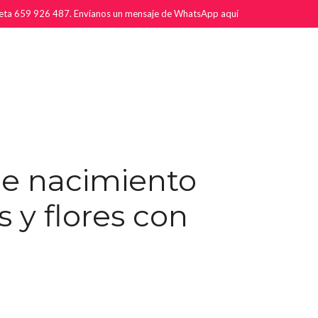
rjeta 659 926 487.
Envíanos un mensaje de WhatsApp aquí
de nacimiento
s y flores con