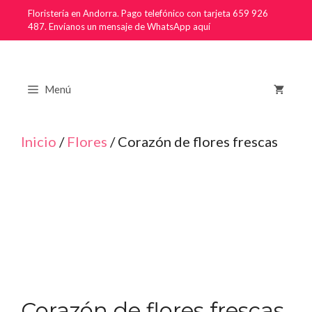
Saltar
Floristería en Andorra. Pago telefónico con tarjeta 659 926
487.
Envíanos un mensaje de WhatsApp aquí
al
contenido
Menú
Inicio
/
Flores
/ Corazón de flores frescas
Corazón de flores frescas